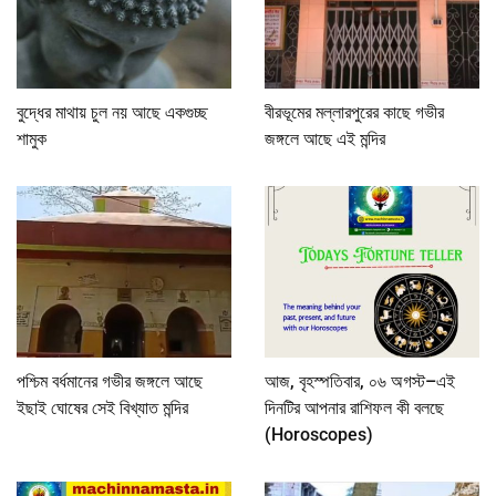
বুদ্ধের মাথায় চুল নয় আছে একগুচ্ছ
বীরভূমের মল্লারপুরের কাছে গভীর
শামুক
জঙ্গলে আছে এই মন্দির
পশ্চিম বর্ধমানের গভীর জঙ্গলে আছে
আজ, বৃহস্পতিবার, ০৬ অগস্ট–এই
ইছাই ঘোষের সেই বিখ্যাত মন্দির
দিনটির আপনার রাশিফল কী বলছে
(Horoscopes)