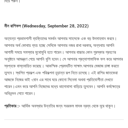
দিয়ে পরুন।
মীন রাশিফল (
Wednesday, September 28, 2022)
অত্যন্ত প্রভাবশালী ব্যক্তিদের সমর্থন আপনার সাহসকে এক বড় উৎসাহদান করবে।
আপনার অর্থ কোথায় ব্যয় হচ্ছে সেদিকে আপনার নজর রাখা দরকার, অন্যথায় আপনি
আগামী সময়ে সমস্যার মুখোমুখি হতে পারেন। আপনার বাচ্চার কোন পুরস্কার গ্রহণের
অনুষ্ঠানে আমন্ত্রণ পেয়ে আপনি খুশি হবেন। সে আপনার প্রত্যাশামাফিক ফল করে আপনার
স্বপ্নকে বাস্তবায়িত করেছে। আকস্মিক প্রেমঘটিত সাক্ষাৎ আপনার মেজাজ চাঙ্গা করতে
তুলবে। স্থগিত প্রকল্প এবং পরিকল্পনা চূড়ান্ত রূপ নিতে চলেছে। এই রাশির জাতকেরা
আজকে নিজের ভাই -বোন এর সাথে ঘরে কোনো সিনেমা অথবা প্রতিযোগীতা দেখতে
পারেন।এমন করে আপনি নিজেদের মধ্যে ভালোবাসা বাড়িয়ে তুলবেন। আপনি কর্মক্ষেত্রে
অভিনন্দন পেতে পারেন।
প্রতিকার :-
আর্থিক অবস্থার উন্নতির জন্য সররকম মাদক দ্রব্য থেকে দূরে থাকুন।