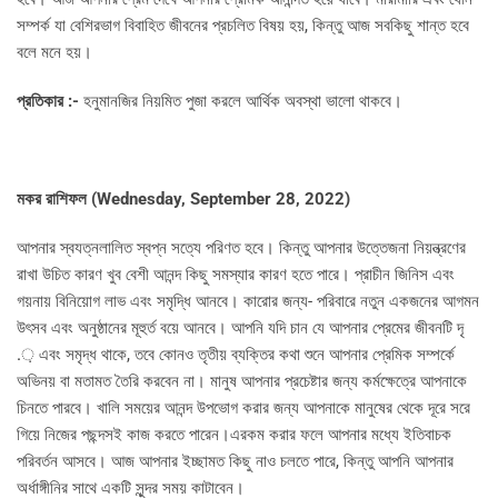
সম্পর্ক যা বেশিরভাগ বিবাহিত জীবনের প্রচলিত বিষয় হয়, কিন্তু আজ সবকিছু শান্ত হবে
বলে মনে হয়।
প্রতিকার :-
হনুমানজির নিয়মিত পুজা করলে আর্থিক অবস্থা ভালো থাকবে।
মকর রাশিফল (
Wednesday, September 28, 2022)
আপনার স্বযত্নলালিত স্বপ্ন সত্যে পরিণত হবে। কিন্তু আপনার উত্তেজনা নিয়ন্ত্রণের
রাখা উচিত কারণ খুব বেশী আনন্দ কিছু সমস্যার কারণ হতে পারে। প্রাচীন জিনিস এবং
গয়নায় বিনিয়োগ লাভ এবং সমৃদ্ধি আনবে। কারোর জন্য- পরিবারে নতুন একজনের আগমন
উৎসব এবং অনুষ্ঠানের মূহুর্ত বয়ে আনবে। আপনি যদি চান যে আপনার প্রেমের জীবনটি দৃ
.় এবং সমৃদ্ধ থাকে, তবে কোনও তৃতীয় ব্যক্তির কথা শুনে আপনার প্রেমিক সম্পর্কে
অভিনয় বা মতামত তৈরি করবেন না। মানুষ আপনার প্রচেষ্টার জন্য কর্মক্ষেত্রে আপনাকে
চিনতে পারবে। খালি সময়ের আনন্দ উপভোগ করার জন্য আপনাকে মানুষের থেকে দূরে সরে
গিয়ে নিজের পছন্দসই কাজ করতে পারেন।এরকম করার ফলে আপনার মধ্যে ইতিবাচক
পরিবর্তন আসবে। আজ আপনার ইচ্ছামত কিছু নাও চলতে পারে, কিন্তু আপনি আপনার
অর্ধাঙ্গীনির সাথে একটি সুন্দর সময় কাটাবেন।