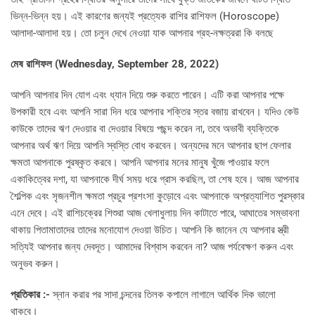
ভিন্ন-ভিন্ন হয়। এই কারণের জন্যই প্রত্যেক রাশির রাশিফল (Horoscope)
আলাদা-আলাদা হয়। তো চলুন দেখে নেওয়া যাক আপনার গ্রহ-নক্ষত্ররা কি বলছে
মেষ রাশিফল (
Wednesday, September 28, 2022)
আপনি আপনার দিন যোগ এবং ধ্যান দিয়ে শুরু করতে পারেন। এটি করা আপনার পক্ষে
উপকারী হবে এবং আপনি সারা দিন ধরে আপনার শক্তির স্তর বজায় রাখবেন। যদিও কেউ
কাউকে তাদের ঋণ দেওয়ার বা দেওয়ার বিষয়ে পছন্দ করেন না, তবে অভাবী ব্যক্তিকে
আপনার অর্থ ঋণ দিয়ে আপনি স্বস্তি বোধ করবেন। অন্যদের মনে আপনার ছাপ ফেলার
ক্ষমতা আপনাকে পুরষ্কৃত করবে। আপনি আপনার মনের মানুষ খুঁজে পাওয়ার ফলে
একাকিত্বের দশা, যা আপনাকে দীর্ঘ সময় ধরে গ্রাস করছিল, তা শেষ হবে। আজ আপনার
শৈল্পিক এবং সৃজনশীল ক্ষমতা প্রচুর প্রশংসা কুড়োবে এবং আপনাকে অপ্রত্যাশিত পুরস্কার
এনে দেবে। এই রাশিচক্রের শিশুরা আজ খেলাধুলায় দিন কাটাতে পারে, আঘাতের সম্ভাবনা
থাকায় পিতামাতাদের তাদের মনোযোগ দেওয়া উচিত। আপনি কি জানেন যে আপনার স্ত্রী
সত্যিই আপনার জন্য দেবদূত। আমাদের বিশ্বাস করবেন না? আজ পর্যবেক্ষণ করুন এবং
অনুভব করুন।
প্রতিকার :-
স্নান করার পর সাদা চন্দনের তিলক কপালে লাগালে আর্থিক দিক ভালো
থাকবে।