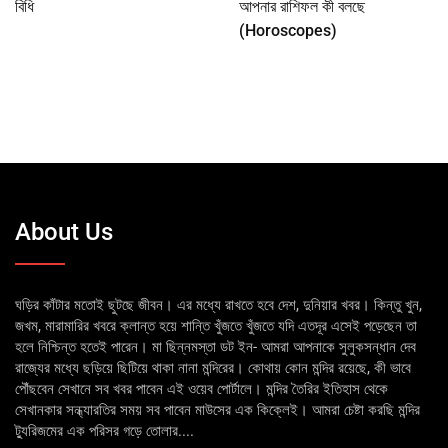
বিধি
আপনার রাশিফল কী বলছে
(Horoscopes)
About Us
ঘড়ির কাঁটার মতোই ছুটছে জীবন। এর মধ্যে রাখতে হবে দেশ, দুনিয়ার খবর। কিন্তু খুন,
জখম, মারামারির খবরে ক্লান্ত হয়ে শান্তি খুঁজতে খুঁজতে যদি এতদূর এসেই পড়েছেন তা
হলে নিশ্চিন্ত হতেই পারেন। মা ছিন্নমস্তা ডট ইন- আমরা আপনাকে সুলুকসন্ধান দেব
রাজ্যের মধ্যে ছড়িয়ে ছিটিয়ে থাকা নানা মন্দিরের। কোথায় কোন মন্দির রয়েছে, কী ভাবে
পৌঁছবেন সেখানে সব খবর পাবেন এই ওয়েব পোর্টালে। মন্দির তৈরির ইতিহাস থেকে
সেখানকার সন্ধ্যারতির সময় সব পাবেন মাউসের এক কিক্লেই। আমরা চেষ্টা করছি মন্দির
ট্যুরিজমের এক পরিসর গড়ে তোলার....