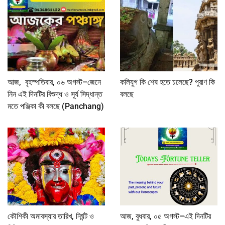
আজ, বৃহস্পতিবার, ০৬ অগস্ট–জেনে
কলিযুগ কি শেষ হতে চলেছে? পুরাণ কি
নিন এই দিনটির বিশুদ্ধ ও সূর্য সিদ্ধান্ত
বলছে
মতে পঞ্জিকা কী বলছে (Panchang)
কৌশিকী অমাবস্যার তারিখ, নির্ঘন্ট ও
আজ, বুধবার, ০৫ অগস্ট–এই দিনটির