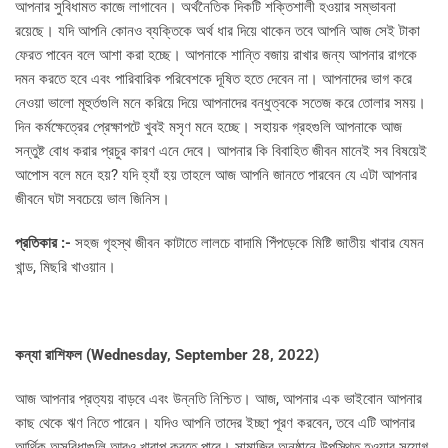
আপনার সুবিধামত কাজে লাগাবেন। অর্থনৈতিক দিকটি শক্তিশালী হওয়ার সম্ভাবনা
রয়েছে। যদি আপনি কোনও ব্যক্তিকে অর্থ ধার দিয়ে থাকেন তবে আপনি আজ সেই টাকা
ফেরত পাবেন বলে আশা করা হচ্ছে। আপনাকে শান্তি বজায় রাখার জন্য আপনার রাগকে
দমন করতে হবে এবং পারিবারিক পরিবেশকে দূষিত হতে দেবেন না। আপনাদের ভাগ করে
নেওয়া ভালো মূহুর্তগুলি মনে করিয়ে দিয়ে আপনাদের বন্ধুত্বকে সতেজ করে তোলার সময়।
দিন কর্মক্ষেত্রের প্রেক্ষাপটে খুবই মসৃণ মনে হচ্ছে। সহায়ক গ্রহগুলি আপনাকে আজ
সন্তুষ্ট বোধ করার প্রচুর কারণ এনে দেবে। আপনার কি বিবাহিত জীবন মানেই সব বিষয়েই
আপোস বলে মনে হয়? যদি হ্যাঁ হয় তাহলে আজ আপনি জানতে পারবেন যে এটা আপনার
জীবনে ঘটা সবচেয়ে ভাল জিনিস।
প্রতিকার :-
সহজ গৃহস্থ জীবন কাটাতে লালচে বাদামি পিঁপড়েকে মিষ্টি জাতীয় খাবার যেমন
খান্ড, মিছরি খাওয়ান।
কন্যা রাশিফল (
Wednesday, September 28, 2022)
আজ আপনার প্রত্যয় বাড়বে এবং উন্নতি নিশ্চিত। আজ, আপনার এক ভাইবোন আপনার
কাছ থেকে ঋণ নিতে পারেন। যদিও আপনি তাদের ইচ্ছা পূরণ করবেন, তবে এটি আপনার
আর্থিক অসুবিধাগুলি আরও খারাপ করতে পারে। সামাজির অনুষ্ঠানে উপস্থিত হওয়ার সুযোগ