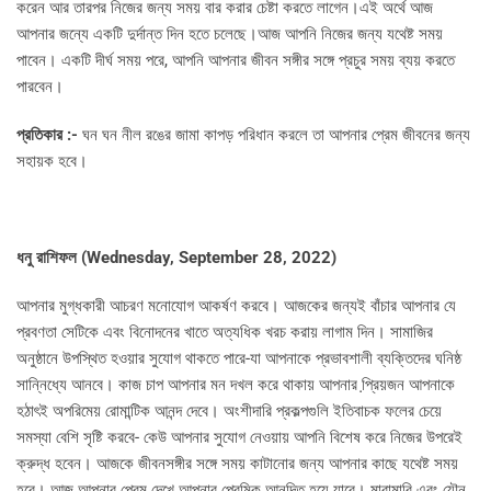
করেন আর তারপর নিজের জন্য সময় বার করার চেষ্টা করতে লাগেন।এই অর্থে আজ
আপনার জন্যে একটি দুর্দান্ত দিন হতে চলেছে।আজ আপনি নিজের জন্য যথেষ্ট সময়
পাবেন। একটি দীর্ঘ সময় পরে, আপনি আপনার জীবন সঙ্গীর সঙ্গে প্রচুর সময় ব্যয় করতে
পারবেন।
প্রতিকার :-
ঘন ঘন নীল রঙের জামা কাপড় পরিধান করলে তা আপনার প্রেম জীবনের জন্য
সহায়ক হবে।
ধনু রাশিফল (
Wednesday, September 28, 2022)
আপনার মুগ্ধকারী আচরণ মনোযোগ আকর্ষণ করবে। আজকের জন্যই বাঁচার আপনার যে
প্রবণতা সেটিকে এবং বিনোদনের খাতে অত্যধিক খরচ করায় লাগাম দিন। সামাজির
অনুষ্ঠানে উপস্থিত হওয়ার সুযোগ থাকতে পারে-যা আপনাকে প্রভাবশালী ব্যক্তিদের ঘনিষ্ঠ
সান্নিধ্যে আনবে। কাজ চাপ আপনার মন দখল করে থাকায় আপনার প্রি়য়জন আপনাকে
হঠাৎই অপরিমেয় রোমান্টিক আনন্দ দেবে। অংশীদারি প্রকল্পগুলি ইতিবাচক ফলের চেয়ে
সমস্যা বেশি সৃষ্টি করবে- কেউ আপনার সুযোগ নেওয়ায় আপনি বিশেষ করে নিজের উপরেই
ক্রুদ্ধ হবেন। আজকে জীবনসঙ্গীর সঙ্গে সময় কাটানোর জন্য আপনার কাছে যথেষ্ট সময়
হবে। আজ আপনার প্রেম দেখে আপনার প্রেমিক আনন্দিত হয়ে যাবে। মারামারি এবং যৌন