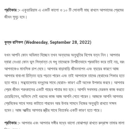
প্রতিকার :-
একুয়ারিয়াম এ একটি কালো ও ১০ টি সোনালী মাছ রাখলে আপনাদের প্রেমের
জীবন সুদৃঢ় হবে।
কুম্ভ রাশিফল (
Wednesday, September 28, 2022)
যখন আপনি কোন অভিমত দিচ্ছেন তখন অন্যদের অনুভূতির বিশেষ যত্ন নিন। আপনার
দ্বারা নেওয়া কোন ভুল সিদ্ধান্ত যে শুধু তাদেরকে বিপরীতভাবে প্রভাবিত করে তাই নয়, বরং
আপনাকেও মানসিক চাপ দেবে। আপনার বাড়াবাড়ি জীবনযাপন এবং ব্যয়ের কারণে আজ
আপনার বাবা-মা চিন্তিত হয়ে পড়তে পারেন এবং তাই আপনাকে তাদের ক্রোধের শিকার হতে
হতে পারে। সন্ধ্যাবেলায় বন্ধুদের সাথে বেরোন- কারণ এটি অনেক উপকার করবে। আপনার
প্রেম জীবন শরৎকালের একটি গাছের পাতার মত হবে। আপনি সবসময় যেরকম কাজ করতে
চেয়েছিলেন, অফিসে সেই ধরনের কাজ আজ আপনি পেতে পারেন। আজকে আপনি আপনার
প্রেমিকের সাথে সময় কাটাতে পারবেন আর উনার সামনে নিজের অনুভূতি রাখতে সক্ষম
হবেন। আজ আত্মীয় আপনার স্ত্রীর সাথে বিতর্কের একটি কারণ হতে পারে।
প্রতিকার :-
আপনার এবং আপনার সঙ্গীর মধ্যে ভালো বোঝাপড়া রাখতে রুদ্রাক্ষ তামার মালা