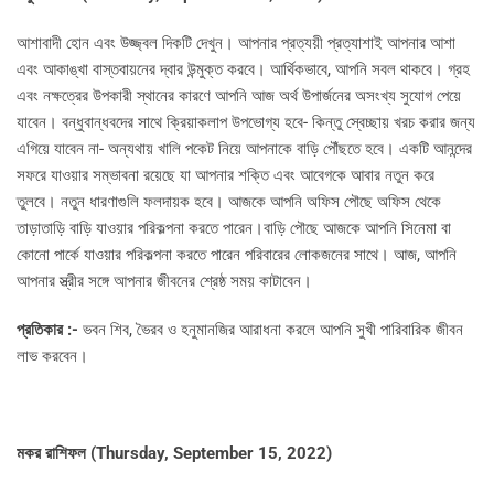
আশাবাদী হোন এবং উজ্জ্বল দিকটি দেখুন। আপনার প্রত্যয়ী প্রত্যাশাই আপনার আশা
এবং আকাঙ্খা বাস্তবায়নের দ্বার উন্মুক্ত করবে। আর্থিকভাবে, আপনি সবল থাকবে। গ্রহ
এবং নক্ষত্রের উপকারী স্থানের কারণে আপনি আজ অর্থ উপার্জনের অসংখ্য সুযোগ পেয়ে
যাবেন। বন্ধুবান্ধবদের সাথে ক্রিয়াকলাপ উপভোগ্য হবে- কিন্তু স্বেচ্ছায় খরচ করার জন্য
এগিয়ে যাবেন না- অন্যথায় খালি পকেট নিয়ে আপনাকে বাড়ি পৌঁছতে হবে। একটি আনন্দের
সফরে যাওয়ার সম্ভাবনা রয়েছে যা আপনার শক্তি এবং আবেগকে আবার নতুন করে
তুলবে। নতুন ধারণাগুলি ফলদায়ক হবে। আজকে আপনি অফিস পৌছে অফিস থেকে
তাড়াতাড়ি বাড়ি যাওয়ার পরিকল্পনা করতে পারেন।বাড়ি পৌছে আজকে আপনি সিনেমা বা
কোনো পার্কে যাওয়ার পরিকল্পনা করতে পারেন পরিবারের লোকজনের সাথে। আজ, আপনি
আপনার স্ত্রীর সঙ্গে আপনার জীবনের শ্রেষ্ঠ সময় কাটাবেন।
প্রতিকার :-
ভবন শিব, ভৈরব ও হনুমানজির আরাধনা করলে আপনি সুখী পারিবারিক জীবন
লাভ করবেন।
মকর রাশিফল (
Thursday, September 15, 2022)