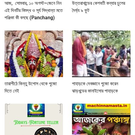
আজ, সোমবার, ১০ অগস্ট–জেনে নিন
উত্তরাখান্ডের কেশবতী কন্যার চুলের
এই দিনটির বিশুদ্ধ ও সূর্য সিদ্ধান্ত মতে
দৈর্ঘ্য ৯ ফুট
পঞ্জিকা কী বলছে (Panchang)
তারাপীঠে কিন্তু উপোস থেকে পুজো
পাহাড়কে দেবজ্ঞানে পুজো করেন
দিতে নেই
ঝাড়খন্ডের কানাইসোর পাহাড়কে