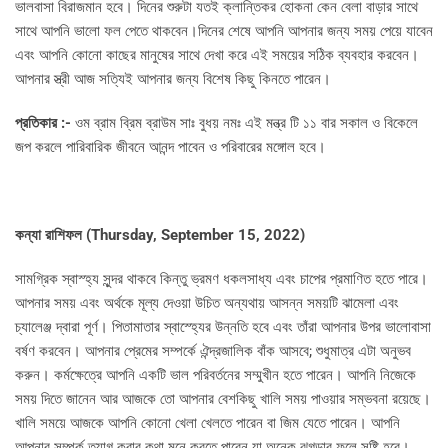
ভালবাসা বিরাজমান হবে। দিনের শুরুটা যতই ক্লান্তিকর হোকনা কেন বেলা বাড়ার সাথে
সাথে আপনি ভালো ফল পেতে থাকবেন।দিনের শেষে আপনি আপনার জন্য সময় পেয়ে যাবেন
এবং আপনি কোনো কাছের মানুষের সাথে দেখা করে এই সময়ের সঠিক ব্যবহার করবেন।
আপনার স্ত্রী আজ সত্যিই আপনার জন্য বিশেষ কিছু কিনতে পারেন।
প্রতিকার :-
ওম ব্রাম ব্রিম ব্রাউম সাঃ বুধয় নমঃ এই মন্ত্র টি ১১ বার সকাল ও বিকেলে
জপ করলে পারিবারিক জীবনে আনন্দ পাবেন ও পরিবারের মঙ্গোল হবে।
কন্যা রাশিফল (
Thursday, September 15, 2022)
সামগ্রিক স্বাস্হ্য সুন্দর থাকবে কিন্তু ভ্রমণ ধকলসাধ্য এবং চাপের প্রমাণিত হতে পারে।
আপনার সময় এবং অর্থকে মূল্য দেওয়া উচিত অন্যথায় আসন্ন সময়টি ঝামেলা এবং
চ্যালেঞ্জ দ্বারা পূর্ণ। পিতামাতার স্বাস্হ্যের উন্নতি হবে এবং তাঁরা আপনার উপর ভালোবাসা
বর্ষণ করবেন। আপনার প্রেমের সম্পর্কে ঐন্দ্রজালিক বাঁক আসবে; শুধুমাত্র এটা অনুভব
করুন। কর্মক্ষেত্রে আপনি একটি ভাল পরিবর্তনের সম্মুখীন হতে পারেন। আপনি নিজেকে
সময় দিতে জানেন আর আজকে তো আপনার বেশকিছু খালি সময় পাওয়ার সম্ভবনা রয়েছে।
খালি সময়ে আজকে আপনি কোনো খেলা খেলতে পারেন বা জিম যেতে পারেন। আপনি
আপনার সম্পর্ক ত্যাগ করার কথা মনে করতে পারেন যা অনেক ঝগড়ার ফলে সৃষ্টি হবে।