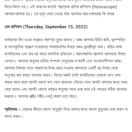
ভিন্ন-ভিন্ন হয়। এই কারণের জন্যই প্রত্যেক রাশির রাশিফল (Horoscope)
আলাদা-আলাদা হয়। তো চলুন দেখে নেওয়া যাক আপনার গ্রহ-নক্ষত্ররা কি বলছে
মেষ রাশিফল (
Thursday, September 15, 2022)
কর্মব্যস্ত দিন হওয়া সত্ত্বেও স্বাস্হ্য সুন্দর থাকবে। আজ আপনার উচিত জমি, ভূসম্পত্তি
বা সাংস্কৃতিক প্রকল্প সংক্রান্ত সমস্যাগুলির উপরে নজর কেন্দ্রীভূত করা। বাড়ির কাজ
ক্লান্তিকর এবং যার বড় কারণ মানসিক দুশ্চিন্তা। আবেগজনিত ঝামেলা আপনাকে বিপদে
ফেলবে। আপনার মানুষের চাহিদা সম্পর্কে নেতৃত্বের গুণাবলী এবং সংবেদনশীলতা আছে-
আপনার নিজস্ব সত্য প্রকাশের উপর জোর দেওয়ার আপনাকে একটি বড় উপায় থেকে
অনুগ্রহ জয় করতে সাহায্য করবে। দিনের শুরুটা যতই ক্লান্তিকর হোকনা কেন বেলা
বাড়ার সাথে সাথে আপনি ভালো ফল পেতে থাকবেন।দিনের শেষে আপনি আপনার জন্য সময়
পেয়ে যাবেন এবং আপনি কোনো কাছের মানুষের সাথে দেখা করে এই সময়ের সঠিক ব্যবহার
করবেন। আপনার স্ত্রীর শরীর একটু খারাপ হতে পারে।
প্রতিকার :-
প্রেমের জীবনে ভালো অনুভূতি নিয়ে আসার জন্য কালো কুকুরের সেবা করুন বা
পালন করুন।