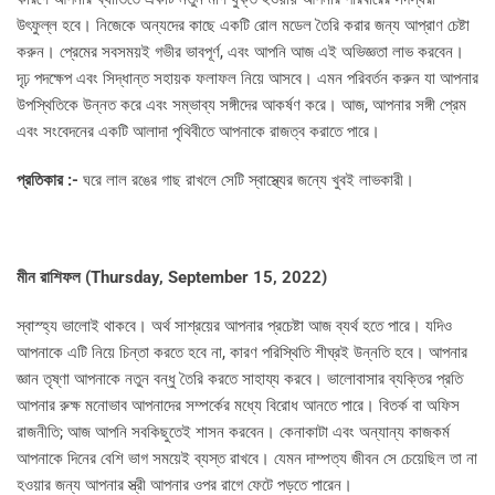
উৎফুল্ল হবে। নিজেকে অন্যদের কাছে একটি রোল মডেল তৈরি করার জন্য আপ্রাণ চেষ্টা
করুন। প্রেমের সবসময়ই গভীর ভাবপূর্ণ, এবং আপনি আজ এই অভিজ্ঞতা লাভ করবেন।
দৃঢ় পদক্ষেপ এবং সিদ্ধান্ত সহায়ক ফলাফল নিয়ে আসবে। এমন পরিবর্তন করুন যা আপনার
উপস্থিতিকে উন্নত করে এবং সম্ভাব্য সঙ্গীদের আকর্ষণ করে। আজ, আপনার সঙ্গী প্রেম
এবং সংবেদনের একটি আলাদা পৃথিবীতে আপনাকে রাজত্ব করাতে পারে।
প্রতিকার :-
ঘরে লাল রঙের গাছ রাখলে সেটি স্বাস্থ্যের জন্যে খুবই লাভকারী।
মীন রাশিফল (
Thursday, September 15, 2022)
স্বাস্হ্য ভালোই থাকবে। অর্থ সাশ্রয়ের আপনার প্রচেষ্টা আজ ব্যর্থ হতে পারে। যদিও
আপনাকে এটি নিয়ে চিন্তা করতে হবে না, কারণ পরিস্থিতি শীঘ্রই উন্নতি হবে। আপনার
জ্ঞান তৃষ্ণা আপনাকে নতুন বন্ধু তৈরি করতে সাহায্য করবে। ভালোবাসার ব্যক্তির প্রতি
আপনার রুক্ষ মনোভাব আপনাদের সম্পর্কের মধ্যে বিরোধ আনতে পারে। বিতর্ক বা অফিস
রাজনীতি; আজ আপনি সবকিছুতেই শাসন করবেন। কেনাকাটা এবং অন্যান্য কাজকর্ম
আপনাকে দিনের বেশি ভাগ সময়েই ব্যস্ত রাখবে। যেমন দাম্পত্য জীবন সে চেয়েছিল তা না
হওয়ার জন্য আপনার স্ত্রী আপনার ওপর রাগে ফেটে পড়তে পারেন।