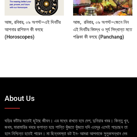
আজ, রবিবার, ০৯ অগস্ট–এই দিনটির
আজ, রবিবার, ০৯ অগস্ট–জেনে নিন
আপনার রাশিফল কী বলছে
এই দিনটির বিশুদ্ধ ও সূর্য সিদ্ধান্ত মতে
(Horoscopes)
পঞ্জিকা কী বলছে (Panchang)
About Us
ঘড়ির কাঁটার মতোই ছুটছে জীবন। এর মধ্যে রাখতে হবে দেশ, দুনিয়ার খবর। কিন্তু খুন,
জখম, মারামারির খবরে ক্লান্ত হয়ে শান্তি খুঁজতে খুঁজতে যদি এতদূর এসেই পড়েছেন তা
হলে নিশ্চিন্ত হতেই পারেন। মা ছিন্নমস্তা ডট ইন- আমরা আপনাকে সুলুকসন্ধান দেব