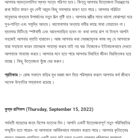
আপনার স্বযত্নলালিত স্বপ্ন সত্যে পরিণত হবে। কিন্তু আপনার উত্তেজনা নিয়ন্ত্রণের
রাখা উচিত কারণ খুব বেশী আনন্দ কিছু সমস্যার কারণ হতে পারে। আপনার পরিচিত
মানুষদের মাধ্যমে উপার্জনের নতুন উত্স সৃষ্টি হবে। আপনার স্ত্রীর সাথে ভালো বোঝাপড়া ঘরে
সুখ-শান্তি এবং সমৃদ্ধি আনবে। ভালোবাসার অন্যায় দাবীর কাছে মাথা নোয়াবেন না।
ব্যবসার মিটিংয়ে স্পষ্টবাদী এবং আবেগতাড়িত হবেন না- কথা বলায় রাশ না টানলে আপনি
সহজেই আপনার খ্যাতি হারাবেন। আজ আপনার করা স্বেচ্ছামূলক কাজ শুধু যে আপনাকে
যারা সহায়তা করেন তাদেরকে সাহায্য করবে তাই নয় বরং নিজেকেও ইতিবাচকভাবে দেখতে
আপনাকে সাহায্য করবে। আপনার মনে হতে পারে আপনার বিবাহিত জীবন বিরক্তিকর হয়ে
যাচ্ছে। কিছু উত্তেজনা খুঁজে বের করুন।
প্রতিকার :-
রোজ সকালে বাড়ির মুখ দরজা জল দিয়ে পরিস্কার করলে আপনার কর্ম জীবনে
অনেক উন্নতির সম্ভাবনা রয়েছে।
কুম্ভ রাশিফল (
Thursday, September 15, 2022)
গর্ভবতী মায়েদের জন্য বিশেষ যত্নের দিন। আপনি একটি উত্তেজনাপূর্ণ নতুন পরিস্থিতির
সম্মুখীন হতে পারেন- যা আপনাকে আর্থিকভাবে লাভবান করতে পারে। আপনার কৃতিত্বের
কারণে আপনার খ্যাতিতে একটি নতুন মণি যুক্ত হওয়ায় আপনার পরিবারের সদস্যরা