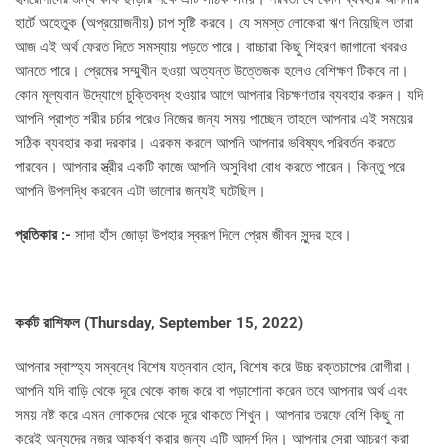
হার্টে অহেতুক (অপ্রয়োজনীয়) চাপ সৃষ্টি করবে। যে সমস্ত লোকেরা ঋণ নিয়েছিল তারা
আজ এই অর্থ ফেরত দিতে সমস্যায় পড়তে পারে। বাচ্চারা কিছু শিহরণ জাগানো খবরও
আনতে পারে। প্রেমের সম্মুখীন হওয়া অত্যন্ত উত্তেজক হলেও বেশিক্ষণ টিকবে না।
কোন মূল্যবান উদ্যোগে চুক্তিবদ্ধ হওয়ার আগে আপনার বিচক্ষণতার ব্যবহার করুন। যদি
আপনি প্রাপ্ত শরীর চর্চার পরেও নিজের জন্য সময় পাচ্ছেন তাহলে আপনার এই সময়ের
সঠিক ব্যবহার করা দরকার। এরকম করলে আপনি আপনার ভবিষ্যৎ পরিবর্তন করতে
পারবেন। আপনার স্ত্রীর একটি কাজে আপনি অসুবিধা বোধ করতে পারেন। কিন্তু পরে
আপনি উপলদ্ধি করবেন এটা ভালোর জন্যই ঘটেছিল।
প্রতিকার :-
সাদা হাঁস জোড়া উপহার স্বরূপ দিলে প্রেম জীবন সুন্দর হবে।
কর্কট রাশিফল (
Thursday, September 15, 2022)
আপনার স্বাস্হ্য সম্বন্ধে বিশেষ যত্নবান হোন, বিশেষ করে উচ্চ রক্তচাপের রোগীরা।
আপনি যদি বাড়ি থেকে দূরে থেকে কাজ করে বা পড়াশোনা করেন তবে আপনার অর্থ এবং
সময় নষ্ট করে এমন লোকদের থেকে দূরে থাকতে শিখুন। আপনার তরফে বেশি কিছু না
করেই অন্যদের নজর আকর্ষণ করার জন্য এটি আদর্শ দিন। আপনার সেরা আচরণ করা