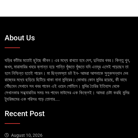
About Us
ঘড়ির কাঁটার মতোই ছুটছে জীবন। এর মধ্যে রাখতে হবে দেশ, দুনিয়ার খবর। কিন্তু খুন,
জখম, মারামারির খবরে ক্লান্ত হয়ে শান্তি খুঁজতে খুঁজতে যদি এতদূর এসেই পড়েছেন তা
হলে নিশ্চিন্ত হতেই পারেন। মা ছিন্নমস্তা ডট ইন- আমরা আপনাকে সুলুকসন্ধান দেব
রাজ্যের মধ্যে ছড়িয়ে ছিটিয়ে থাকা নানা মন্দিরের। কোথায় কোন মন্দির রয়েছে, কী ভাবে
পৌঁছবেন সেখানে সব খবর পাবেন এই ওয়েব পোর্টালে। মন্দির তৈরির ইতিহাস থেকে
সেখানকার সন্ধ্যারতির সময় সব পাবেন মাউসের এক কিক্লেই। আমরা চেষ্টা করছি মন্দির
ট্যুরিজমের এক পরিসর গড়ে তোলার....
Recent Post
August 10, 2026