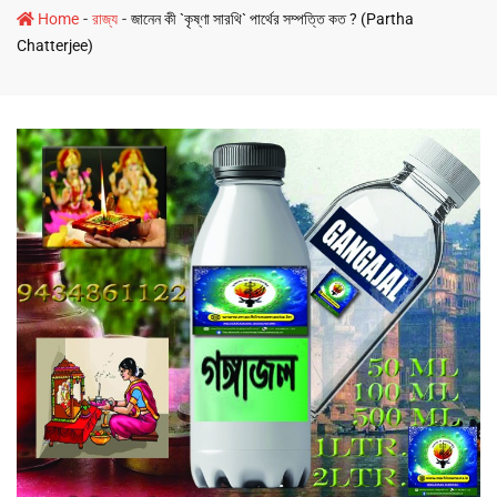
-
-
Home
রাজ্য
জানেন কী `কৃষ্ণা সারথি` পার্থের সম্পত্তি কত ? (Partha
Chatterjee)