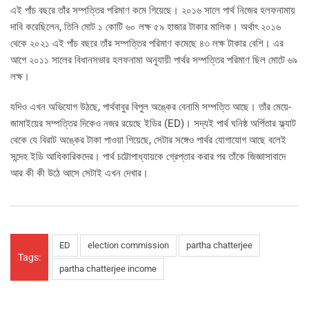
এই পাঁচ বছরে তাঁর সম্পত্তির পরিমাণ কমে গিয়েছে। ২০১৬ সালে পার্থ নিজের হলফনামায়
দাবি করেছিলেন, তিনি মোট ১ কোটি ৬০ লক্ষ ৫৯ হাজার টাকার মালিক। অর্থাৎ ২০১৬
থেকে ২০২১ এই পাঁচ বছরে তাঁর সম্পত্তির পরিমাণ কমেছে ৪৩ লক্ষ টাকার বেশি। এর
আগে ২০১১ সালের বিধানসভার হলফনামা অনুযায়ী পার্থর সম্পত্তির পরিমাণ ছিল মোটে ৬৯
লক্ষ।
যদিও এখন অভিযোগ উঠছে, পার্থবাবুর বিপুল অঙ্কের বেনামি সম্পত্তি আছে। তাঁর মেয়ে-
জামাইয়ের সম্পত্তির দিকেও নজর রয়েছে ইডির (ED)। সদ্যই পার্থ ঘনিষ্ঠ অর্পিতার ফ্ল্যাট
থেকে যে বিরাট অঙ্কের টাকা পাওয়া গিয়েছে, সেটার সঙ্গেও পার্থর যোগাযোগ আছে বলেই
সন্দেহ ইডি আধিকারিকদের। পার্থ চট্টোপাধ্যায়কে গ্রেপ্তার করার পর তাঁকে জিজ্ঞাসাবাদে
আর কী কী উঠে আসে সেটাই এখন দেখার।
ED
election commission
partha chatterjee
Tags:
partha chatterjee income