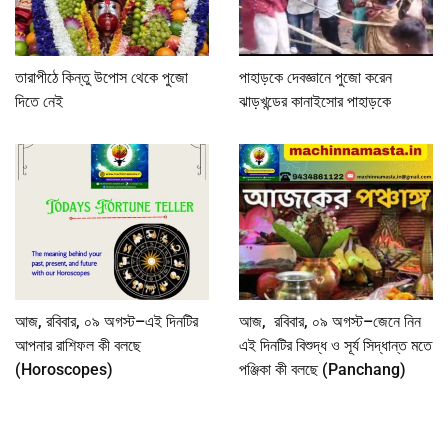
তারাপীঠে কিন্তু উপোস থেকে পুজো
পাহাড়কে দেবজ্ঞানে পুজো করেন
দিতে নেই
ঝাড়খন্ডের কানাইসোর পাহাড়কে
আজ, রবিবার, ০৯ অগস্ট–এই দিনটির
আজ, রবিবার, ০৯ অগস্ট–জেনে নিন
আপনার রাশিফল কী বলছে
এই দিনটির বিশুদ্ধ ও সূর্য সিদ্ধান্ত মতে
(Horoscopes)
পঞ্জিকা কী বলছে (Panchang)