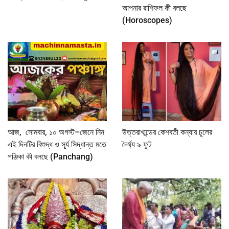
আপনার রাশিফল কী বলছে
(Horoscopes)
আজ, সোমবার, ১০ অগস্ট–জেনে নিন
উত্তরাখান্ডের কেশবতী কন্যার চুলের
এই দিনটির বিশুদ্ধ ও সূর্য সিদ্ধান্ত মতে
দৈর্ঘ্য ৯ ফুট
পঞ্জিকা কী বলছে (Panchang)