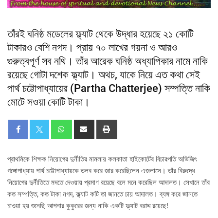
তাঁরই ঘনিষ্ঠ মডেলের ফ্ল্যাট থেকে উদ্ধার হয়েছে ২১ কোটি
টাকারও বেশি নগদ। প্রায় ৭০ লাখের গয়না ও আরও
গুরুত্বপূর্ণ সব নথি। তাঁর আরেক ঘনিষ্ঠ অধ্যাপিকার নামে নাকি
রয়েছে গোটা দশেক ফ্ল্যাট। অথচ, যাকে নিয়ে এত কথা সেই
পার্থ চট্টোপাধ্যায়ের (Partha Chatterjee) সম্পত্তি নাকি
মোটে সওয়া কোটি টাকা।
প্রাথমিকে শিক্ষক নিয়োগের দুর্নীতির মামলায় কলকাতা হাইকোর্টের বিচারপতি অভিজিৎ
গঙ্গোপাধ্যায় পার্থ চট্টোপাধ্যায়কে তলব করে জার করেছিলেন এজলাসে। তাঁর বিরুদ্ধে
নিয়োগের দুর্নীতিতে মদতে দেওয়ায় প্রমাণ রয়েছে বলে মনে করেছিল আদালত। সেখানে তাঁর
কত সম্পত্তি, কত টাকা নগদ, ফ্ল্যাট কটি তা জানতে চায় আদালত। ব্যঙ্গ করে জানতে
চাওয়া হয় শুনেছি আপনার কুকুরের জন্য নাকি একটি ফ্ল্যাট বরাদ্দ রয়েছে!