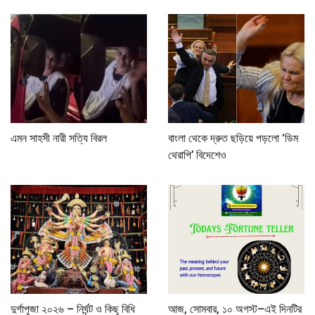
এমন সাহসী নারী সত্যি বিরল
বাংলা থেকে দ্রুত ছড়িয়ে পড়লো ‘ডিম
থেরাপি’ বিদেশেও
দুর্গাপূজা ২০২৬ – নির্ঘন্ট ও কিছু বিধি
আজ, সোমবার, ১০ অগস্ট–এই দিনটির