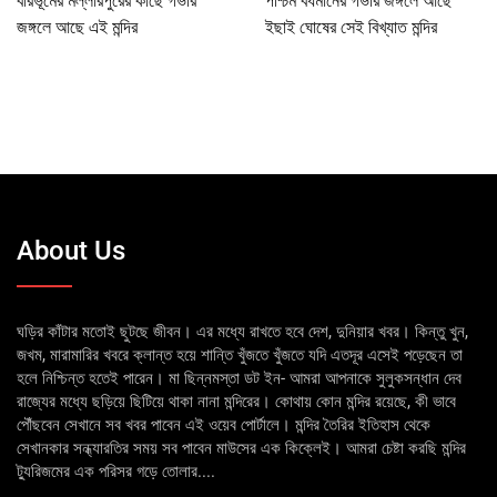
বীরভূমের মল্লারপুরের কাছে গভীর
পশ্চিম বর্ধমানের গভীর জঙ্গলে আছে
জঙ্গলে আছে এই মন্দির
ইছাই ঘোষের সেই বিখ্যাত মন্দির
About Us
ঘড়ির কাঁটার মতোই ছুটছে জীবন। এর মধ্যে রাখতে হবে দেশ, দুনিয়ার খবর। কিন্তু খুন,
জখম, মারামারির খবরে ক্লান্ত হয়ে শান্তি খুঁজতে খুঁজতে যদি এতদূর এসেই পড়েছেন তা
হলে নিশ্চিন্ত হতেই পারেন। মা ছিন্নমস্তা ডট ইন- আমরা আপনাকে সুলুকসন্ধান দেব
রাজ্যের মধ্যে ছড়িয়ে ছিটিয়ে থাকা নানা মন্দিরের। কোথায় কোন মন্দির রয়েছে, কী ভাবে
পৌঁছবেন সেখানে সব খবর পাবেন এই ওয়েব পোর্টালে। মন্দির তৈরির ইতিহাস থেকে
সেখানকার সন্ধ্যারতির সময় সব পাবেন মাউসের এক কিক্লেই। আমরা চেষ্টা করছি মন্দির
ট্যুরিজমের এক পরিসর গড়ে তোলার....