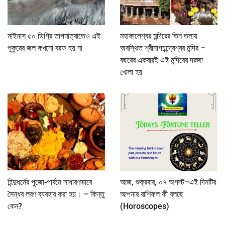
মাইনাস ৫০ ডিগ্রি তাপমাত্রাতেও এই
মহাকালেশ্বর মন্দিরের তিন তলায়
পুকুরের জল কখনো বরফ হয় না
অবস্থিত শ্রীনাগচন্দ্রেশ্বর মন্দির –
বছরের একবারই এই মন্দিরের দরজা
খোলা হয়
হিন্দুধর্মের পুজো-পার্বনে সাধারণভাবে
আজ, শুক্রবার, ০৭ অগস্ট–এই দিনটির
সৈন্ধব লবণ ব্যবহার করা হয়। – কিন্তু
আপনার রাশিফল কী বলছে
কেন?
(Horoscopes)