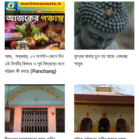
আজ, শুক্রবার, ০৭ অগস্ট–জেনে নিন
বুদ্ধের মাথায় চুল নয় আছে একগুচ্ছ
এই দিনটির বিশুদ্ধ ও সূর্য সিদ্ধান্ত মতে
শামুক
পঞ্জিকা কী বলছে (Panchang)