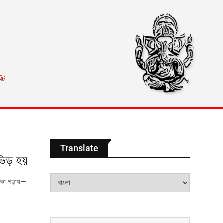
িট
Translate
 ভিড় হয়
চাকা গড়ায়—