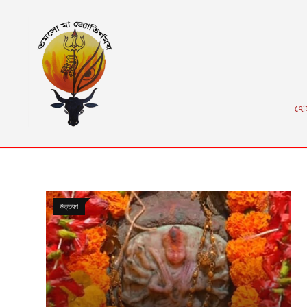
হো
উত্তরণ