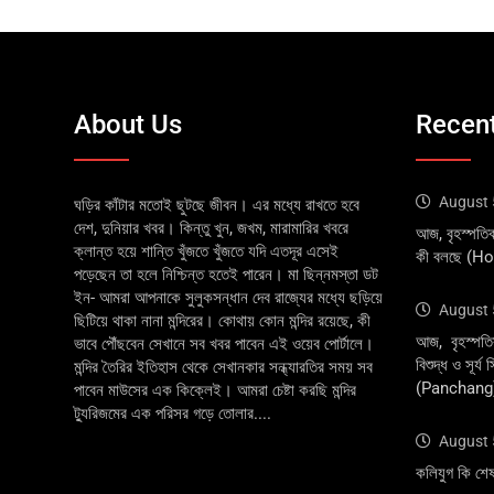
About Us
Recent
August 
ঘড়ির কাঁটার মতোই ছুটছে জীবন। এর মধ্যে রাখতে হবে
দেশ, দুনিয়ার খবর। কিন্তু খুন, জখম, মারামারির খবরে
আজ, বৃহস্পতি
ক্লান্ত হয়ে শান্তি খুঁজতে খুঁজতে যদি এতদূর এসেই
কী বলছে (H
পড়েছেন তা হলে নিশ্চিন্ত হতেই পারেন। মা ছিন্নমস্তা ডট
ইন- আমরা আপনাকে সুলুকসন্ধান দেব রাজ্যের মধ্যে ছড়িয়ে
August 
ছিটিয়ে থাকা নানা মন্দিরের। কোথায় কোন মন্দির রয়েছে, কী
আজ, বৃহস্পতি
ভাবে পৌঁছবেন সেখানে সব খবর পাবেন এই ওয়েব পোর্টালে।
বিশুদ্ধ ও সূর্য
মন্দির তৈরির ইতিহাস থেকে সেখানকার সন্ধ্যারতির সময় সব
(Panchang
পাবেন মাউসের এক কিক্লেই। আমরা চেষ্টা করছি মন্দির
ট্যুরিজমের এক পরিসর গড়ে তোলার....
August 
কলিযুগ কি শে