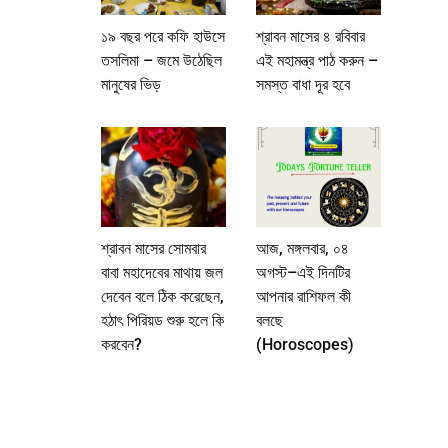
১৯ বছর পরে কফি হাউসে
শ্রাবন মাসের ৪ রবিবার
তসলিমা – জমে উঠেছিল
এই মহামন্ত্র পাঠ করুন –
মানুষের ভিড়
সমস্ত বাধা দূর হবে
শ্রাবন মাসের সোমবার
আজ, মঙ্গলবার, ০৪
বাবা মহাদেবের মাথায় জল
অগস্ট–এই দিনটির
দেবেন বলে ঠিক করেছেন,
আপনার রাশিফল কী
হঠাৎ পিরিয়ড শুরু হলে কি
বলছে
করবেন?
(Horoscopes)