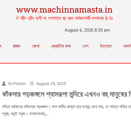
www.machinnamasta.in
ওঁ শ্রীং হ্রীং ক্লী গং গণপতয়ে বর বরদ সর্বজনস্ময়ী বশমানয় ঠঃ ঠঃ
August 6, 2026 8:33 am
ম
রাজ্য
জেলা
জ্যোতিষ কথা
দেশ
উত্তরণ
অফব
Sri Pritam
August 29, 2025
কাঁকসার গড়জঙ্গলে শ্যামরূপা মন্দিরে এখনও বহু মানুষের
পশ্চিম বর্ধমানের কাঁকসার গড়জঙ্গল। লাল মাটির রাস্তা ধরে যতদূর চোখ যায়, যে পর্যন্ত গাড়ির 
সবুজ, শুধুই সবুজ। লতায়পাতায়,…