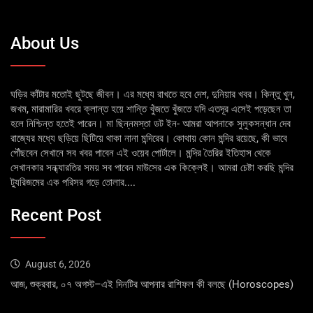
About Us
ঘড়ির কাঁটার মতোই ছুটছে জীবন। এর মধ্যে রাখতে হবে দেশ, দুনিয়ার খবর। কিন্তু খুন,
জখম, মারামারির খবরে ক্লান্ত হয়ে শান্তি খুঁজতে খুঁজতে যদি এতদূর এসেই পড়েছেন তা
হলে নিশ্চিন্ত হতেই পারেন। মা ছিন্নমস্তা ডট ইন- আমরা আপনাকে সুলুকসন্ধান দেব
রাজ্যের মধ্যে ছড়িয়ে ছিটিয়ে থাকা নানা মন্দিরের। কোথায় কোন মন্দির রয়েছে, কী ভাবে
পৌঁছবেন সেখানে সব খবর পাবেন এই ওয়েব পোর্টালে। মন্দির তৈরির ইতিহাস থেকে
সেখানকার সন্ধ্যারতির সময় সব পাবেন মাউসের এক কিক্লেই। আমরা চেষ্টা করছি মন্দির
ট্যুরিজমের এক পরিসর গড়ে তোলার....
Recent Post
August 6, 2026
আজ, শুক্রবার, ০৭ অগস্ট–এই দিনটির আপনার রাশিফল কী বলছে (Horoscopes)