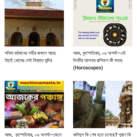
পশ্চিম বর্ধমানের গভীর জঙ্গলে আছে
আজ, বৃহস্পতিবার, ০৬ অগস্ট–এই
ইছাই ঘোষের সেই বিখ্যাত মন্দির
দিনটির আপনার রাশিফল কী বলছে
(Horoscopes)
আজ, বৃহস্পতিবার, ০৬ অগস্ট–জেনে
কলিযুগ কি শেষ হতে চলেছে? পুরাণ কি