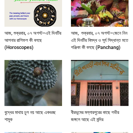
আজ, শুক্রবার, ০৭ অগস্ট–এই দিনটির
আজ, শুক্রবার, ০৭ অগস্ট–জেনে নিন
আপনার রাশিফল কী বলছে
এই দিনটির বিশুদ্ধ ও সূর্য সিদ্ধান্ত মতে
(Horoscopes)
পঞ্জিকা কী বলছে (Panchang)
বুদ্ধের মাথায় চুল নয় আছে একগুচ্ছ
বীরভূমের মল্লারপুরের কাছে গভীর
শামুক
জঙ্গলে আছে এই মন্দির