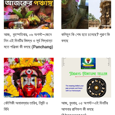
আজ, বৃহস্পতিবার, ০৬ অগস্ট–জেনে
কলিযুগ কি শেষ হতে চলেছে? পুরাণ কি
নিন এই দিনটির বিশুদ্ধ ও সূর্য সিদ্ধান্ত
বলছে
মতে পঞ্জিকা কী বলছে (Panchang)
কৌশিকী অমাবস্যার তারিখ, নির্ঘন্ট ও
আজ, বুধবার, ০৫ অগস্ট–এই দিনটির
বিধি
আপনার রাশিফল কী বলছে