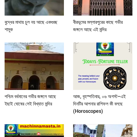
বুদ্ধের মাথায় চুল নয় আছে একগুচ্ছ
বীরভূমের মল্লারপুরের কাছে গভীর
শামুক
জঙ্গলে আছে এই মন্দির
পশ্চিম বর্ধমানের গভীর জঙ্গলে আছে
আজ, বৃহস্পতিবার, ০৬ অগস্ট–এই
ইছাই ঘোষের সেই বিখ্যাত মন্দির
দিনটির আপনার রাশিফল কী বলছে
(Horoscopes)