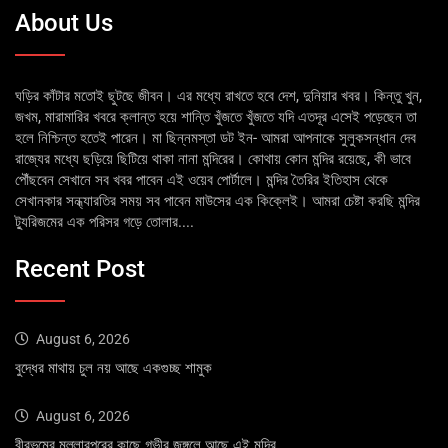
About Us
ঘড়ির কাঁটার মতোই ছুটছে জীবন। এর মধ্যে রাখতে হবে দেশ, দুনিয়ার খবর। কিন্তু খুন,
জখম, মারামারির খবরে ক্লান্ত হয়ে শান্তি খুঁজতে খুঁজতে যদি এতদূর এসেই পড়েছেন তা
হলে নিশ্চিন্ত হতেই পারেন। মা ছিন্নমস্তা ডট ইন- আমরা আপনাকে সুলুকসন্ধান দেব
রাজ্যের মধ্যে ছড়িয়ে ছিটিয়ে থাকা নানা মন্দিরের। কোথায় কোন মন্দির রয়েছে, কী ভাবে
পৌঁছবেন সেখানে সব খবর পাবেন এই ওয়েব পোর্টালে। মন্দির তৈরির ইতিহাস থেকে
সেখানকার সন্ধ্যারতির সময় সব পাবেন মাউসের এক কিক্লেই। আমরা চেষ্টা করছি মন্দির
ট্যুরিজমের এক পরিসর গড়ে তোলার....
Recent Post
August 6, 2026
বুদ্ধের মাথায় চুল নয় আছে একগুচ্ছ শামুক
August 6, 2026
বীরভূমের মল্লারপুরের কাছে গভীর জঙ্গলে আছে এই মন্দির