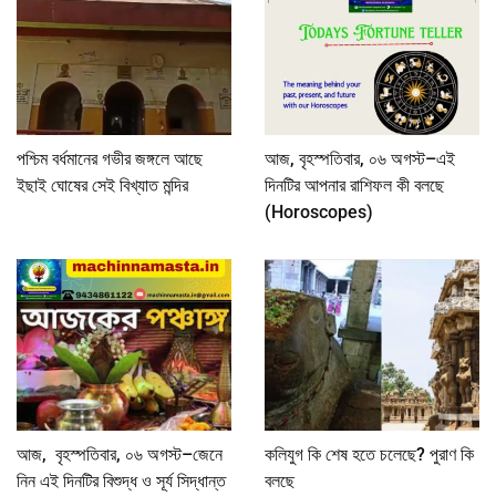
পশ্চিম বর্ধমানের গভীর জঙ্গলে আছে
আজ, বৃহস্পতিবার, ০৬ অগস্ট–এই
ইছাই ঘোষের সেই বিখ্যাত মন্দির
দিনটির আপনার রাশিফল কী বলছে
(Horoscopes)
আজ, বৃহস্পতিবার, ০৬ অগস্ট–জেনে
কলিযুগ কি শেষ হতে চলেছে? পুরাণ কি
নিন এই দিনটির বিশুদ্ধ ও সূর্য সিদ্ধান্ত
বলছে