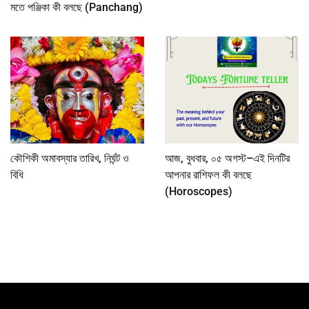
মতে পঞ্জিকা কী বলছে (Panchang)
কৌশিকী অমাবস্যার তারিখ, নির্ঘন্ট ও
আজ, বুধবার, ০৫ অগস্ট–এই দিনটির
বিধি
আপনার রাশিফল কী বলছে
(Horoscopes)