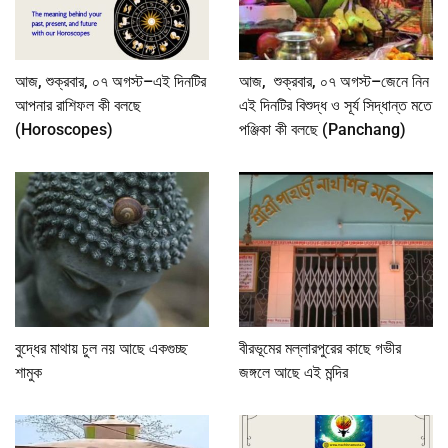
আজ, শুক্রবার, ০৭ অগস্ট–এই দিনটির
আজ, শুক্রবার, ০৭ অগস্ট–জেনে নিন
আপনার রাশিফল কী বলছে
এই দিনটির বিশুদ্ধ ও সূর্য সিদ্ধান্ত মতে
(Horoscopes)
পঞ্জিকা কী বলছে (Panchang)
বুদ্ধের মাথায় চুল নয় আছে একগুচ্ছ
বীরভূমের মল্লারপুরের কাছে গভীর
শামুক
জঙ্গলে আছে এই মন্দির