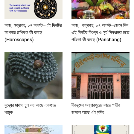
আজ, শুক্রবার, ০৭ অগস্ট–এই দিনটির
আজ, শুক্রবার, ০৭ অগস্ট–জেনে নিন
আপনার রাশিফল কী বলছে
এই দিনটির বিশুদ্ধ ও সূর্য সিদ্ধান্ত মতে
(Horoscopes)
পঞ্জিকা কী বলছে (Panchang)
বুদ্ধের মাথায় চুল নয় আছে একগুচ্ছ
বীরভূমের মল্লারপুরের কাছে গভীর
শামুক
জঙ্গলে আছে এই মন্দির