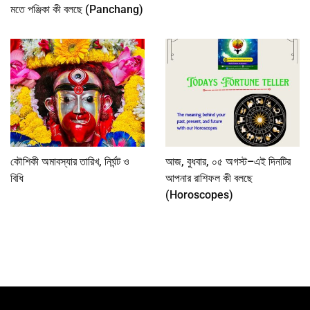
মতে পঞ্জিকা কী বলছে (Panchang)
কৌশিকী অমাবস্যার তারিখ, নির্ঘন্ট ও
আজ, বুধবার, ০৫ অগস্ট–এই দিনটির
বিধি
আপনার রাশিফল কী বলছে
(Horoscopes)