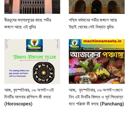
বীরভূমের মল্লারপুরের কাছে গভীর
পশ্চিম বর্ধমানের গভীর জঙ্গলে আছে
জঙ্গলে আছে এই মন্দির
ইছাই ঘোষের সেই বিখ্যাত মন্দির
আজ, বৃহস্পতিবার, ০৬ অগস্ট–এই
আজ, বৃহস্পতিবার, ০৬ অগস্ট–জেনে
দিনটির আপনার রাশিফল কী বলছে
নিন এই দিনটির বিশুদ্ধ ও সূর্য সিদ্ধান্ত
(Horoscopes)
মতে পঞ্জিকা কী বলছে (Panchang)