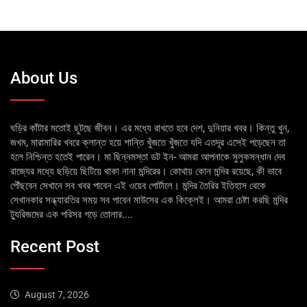
About Us
ঘড়ির কাঁটার মতোই ছুটছে জীবন। এর মধ্যে রাখতে হবে দেশ, দুনিয়ার খবর। কিন্তু খুন,
জখম, মারামারির খবরে ক্লান্ত হয়ে শান্তি খুঁজতে খুঁজতে যদি এতদূর এসেই পড়েছেন তা
হলে নিশ্চিন্ত হতেই পারেন। মা ছিন্নমস্তা ডট ইন- আমরা আপনাকে সুলুকসন্ধান দেব
রাজ্যের মধ্যে ছড়িয়ে ছিটিয়ে থাকা নানা মন্দিরের। কোথায় কোন মন্দির রয়েছে, কী ভাবে
পৌঁছবেন সেখানে সব খবর পাবেন এই ওয়েব পোর্টালে। মন্দির তৈরির ইতিহাস থেকে
সেখানকার সন্ধ্যারতির সময় সব পাবেন মাউসের এক কিক্লেই। আমরা চেষ্টা করছি মন্দির
ট্যুরিজমের এক পরিসর গড়ে তোলার....
Recent Post
August 7, 2026