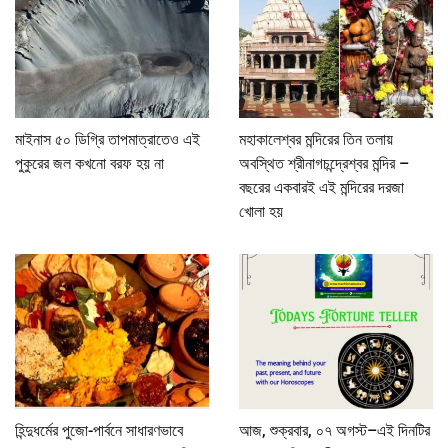
মাইনাস ৫০ ডিগ্রি তাপমাত্রাতেও এই
মহাকালেশ্বর মন্দিরের তিন তলায়
পুকুরের জল কখনো বরফ হয় না
অবস্থিত শ্রীনাগচন্দ্রেশ্বর মন্দির –
বছরের একবারই এই মন্দিরের দরজা
খোলা হয়
হিন্দুধর্মের পুজো-পার্বনে সাধারণভাবে
আজ, শুক্রবার, ০৭ অগস্ট–এই দিনটির