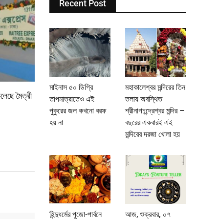
Recent Post
মাইনাস ৫০ ডিগ্রি
মহাকালেশ্বর মন্দিরের তিন
লেছে মৈত্রী
তাপমাত্রাতেও এই
তলায় অবস্থিত
পুকুরের জল কখনো বরফ
শ্রীনাগচন্দ্রেশ্বর মন্দির –
হয় না
বছরের একবারই এই
মন্দিরের দরজা খোলা হয়
হিন্দুধর্মের পুজো-পার্বনে
আজ, শুক্রবার, ০৭