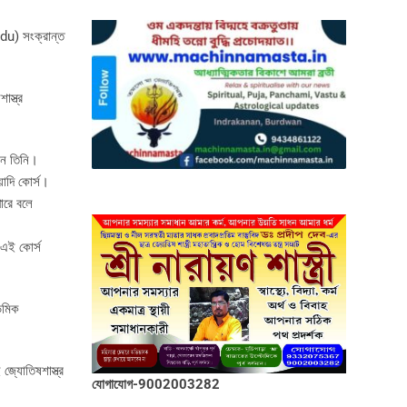
ndu) সংক্রান্ত
স্ত্র
ান তিনি।
য়াদি কোর্স।
ারে বলে
 এই কোর্স
ডেমিক
 জ্যোতিষশাস্ত্র
যোগাযোগ-9002003282