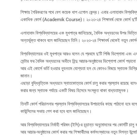
শিক্ষায় গৈরিকরণের পথে বেশ কয়েক ধাপ এগোল কেন্দ্র। এবার এলাহাবাদ বিশ্ববিদ
একাধিক কোর্স (Academik Course)। ২০২৩-২৪ শিক্ষাবর্ষ থেকে কোর্স দু’টি পড
এলাহাবাদ বিশ্ববিদ্যালয়ের এক মুখপাত্র জানিয়েছে, বৈদিক অধ্যয়নের উপর ভিত্তি ক
অন্তর্ভুক্ত থাকবে বলে জানিয়েছেন তিনি। ২০২৩-২৪ শিক্ষাবর্ষ থেকেই নতুন কোর্সগ
বিশ্ববিদ্যালেয়র ওই মুখপাত্র আরও বলেন যে প্রথমে দু’টি পিজি ডিপ্লোমা এবং 
সেন্টার ফর বৈদিক অধ্যয়নের অধীনে হিন্দু আচার-অনুষ্ঠানের ডিপ্লোপা কোর্স পড
আর এই কোর্সে ভর্তি হওয়ার ন্যুনতম যোগ্যতা হল যে কোনও বিষয়ে স্নাতক ডিগ্রি
জানান।
এছাড়া বুদ্ধিবৃত্তিক অধ্যয়নে স্নাতকোত্তর কোর্স চালু করার প্রস্তাব রয়েছে বল
করার জন্য স্নাতক পর্যায়ে একটি বিষয় হিসেবে সংস্কৃত থাকা বাধ্যতামূলক।
তিনটি কোর্স পরিচালনার প্রস্তাব বিশ্ববিদ্যালয়ের উপাচার্যের কাছে পাঠানো হবে 
কাউন্সিলের সভায় পেশ করা হবে বলে জানিয়েছেন।
আর বিশ্ববিদ্যালয়ের নির্বাহী পরিষদ (ইসি)-র চূড়ান্ত অনুমোদনের পর কোর্সটি চালু
আর আচার-অনুষ্ঠানের কোর্স করার পর শিক্ষার্থীদের কর্মসংস্থানের নতুন দিগন্ত উন