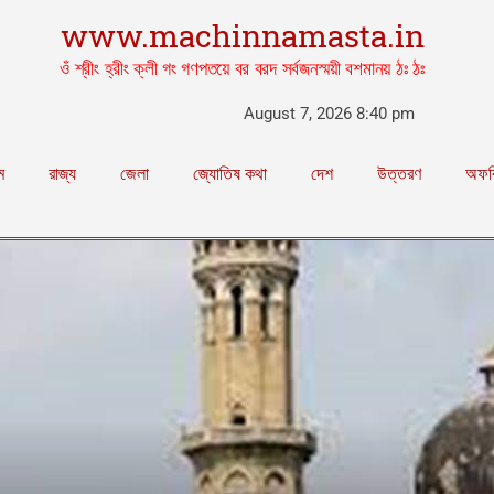
www.machinnamasta.in
ওঁ শ্রীং হ্রীং ক্লী গং গণপতয়ে বর বরদ সর্বজনস্ময়ী বশমানয় ঠঃ ঠঃ
August 7, 2026 8:40 pm
ম
রাজ্য
জেলা
জ্যোতিষ কথা
দেশ
উত্তরণ
অফব