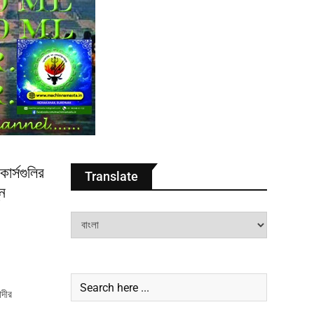
োর্সগুলির
Translate
ুন
োদীর