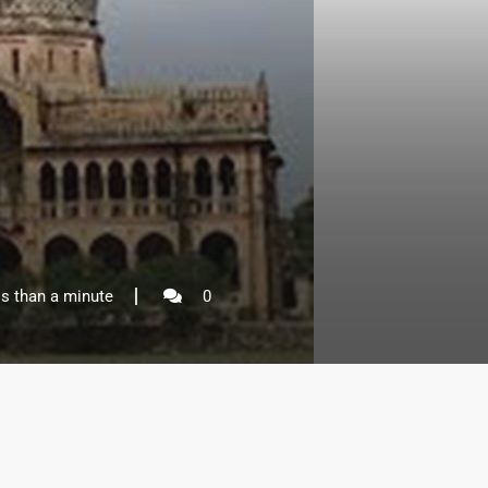
s than a minute
0